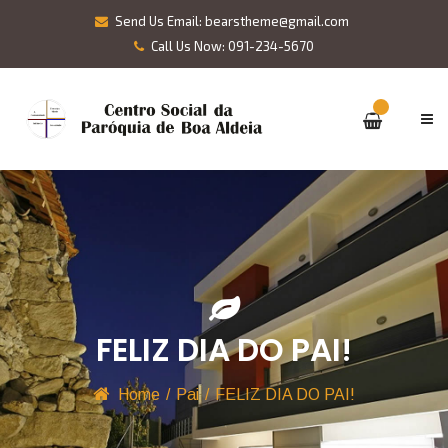
Send Us Email: bearstheme@gmail.com
Call Us Now: 091-234-5670
FELIZ DIA DO PAI!
Home
/
Pai
/
FELIZ DIA DO PAI!