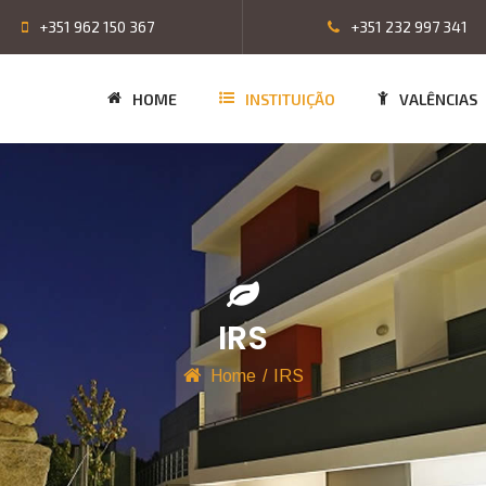
+351 962 150 367
+351 232 997 341
HOME
INSTITUIÇÃO
VALÊNCIAS
IRS
Home
/
IRS